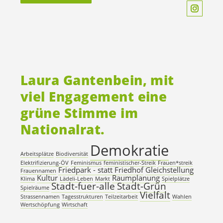
Laura Gantenbein, mit
viel Engagement eine
grüne Stimme im
Nationalrat.
Demokratie
Arbeitsplätze
Biodiversität
Elektrifizierung-ÖV
Feminismus
feministischer-Streik
Frauen*streik
Friedpark - statt Friedhof
Gleichstellung
Frauennamen
Kultur
Raumplanung
Klima
Lädeli-Leben
Markt
Spielplätze
Stadt-fuer-alle
Stadt-Grün
Spielräume
Vielfalt
Strassennamen
Tagesstrukturen
Teilzeitarbeit
Wahlen
Wertschöpfung
Wirtschaft