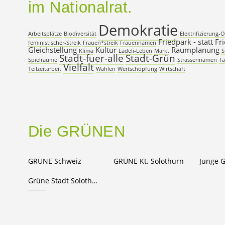
im Nationalrat.
Demokratie
Arbeitsplätze
Biodiversität
Elektrifizierung-
Friedpark - statt Fr
feministischer-Streik
Frauen*streik
Frauennamen
Gleichstellung
Kultur
Raumplanung
Klima
Lädeli-Leben
Markt
S
Stadt-fuer-alle
Stadt-Grün
Spielräume
Strassennamen
Ta
Vielfalt
Teilzeitarbeit
Wahlen
Wertschöpfung
Wirtschaft
Die GRÜNEN
GRÜNE Schweiz
GRÜNE Kt. Solothurn
Junge 
Grüne Stadt Solothurn