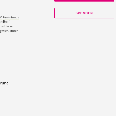
SPENDEN
ÖV
Feminismus
iedhof
pielplätze
gesstrukturen
Grüne