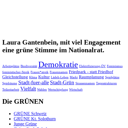
Laura Gantenbein, mit viel Engagement
eine grüne Stimme im Nationalrat.
Demokratie
Arbeitsplätze
Biodiversität
Elektrifizierung-ÖV
Feminismus
Friedpark - statt Friedhof
feministischer-Streik
Frauen*streik
Frauennamen
Gleichstellung
Kultur
Raumplanung
Klima
Lädeli-Leben
Markt
Spielplätze
Stadt-fuer-alle
Stadt-Grün
Spielräume
Strassennamen
Tagesstrukturen
Vielfalt
Teilzeitarbeit
Wahlen
Wertschöpfung
Wirtschaft
Die GRÜNEN
GRÜNE Schweiz
GRÜNE Kt. Solothurn
Junge Grüne