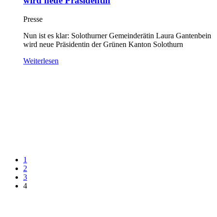
wird neue Präsidentin
Presse
Nun ist es klar: Solothurner Gemeinderätin Laura Gantenbein
wird neue Präsidentin der Grünen Kanton Solothurn
Weiterlesen
1
2
3
4