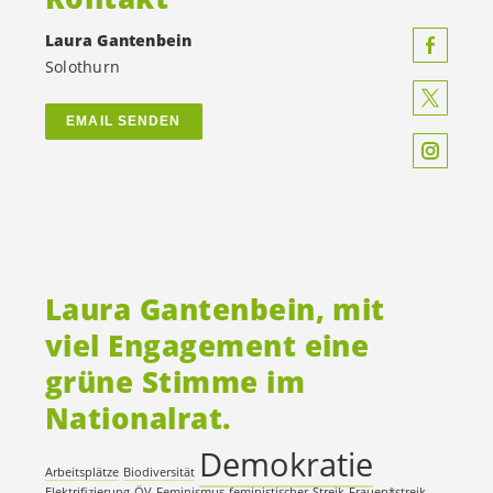
Laura Gantenbein
Solothurn
EMAIL SENDEN
Laura Gantenbein, mit
viel Engagement eine
grüne Stimme im
Nationalrat.
Demokratie
Arbeitsplätze
Biodiversität
Elektrifizierung-ÖV
Feminismus
feministischer-Streik
Frauen*streik