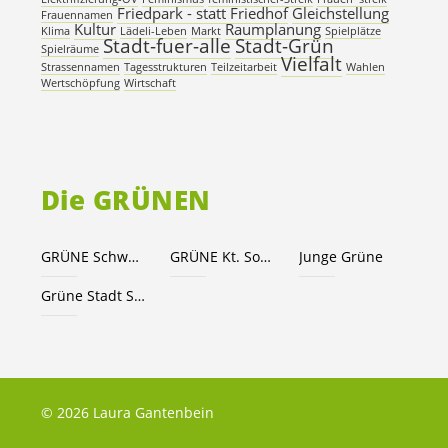
Friedpark - statt Friedhof
Gleichstellung
Frauennamen
Kultur
Raumplanung
Klima
Lädeli-Leben
Markt
Spielplätze
Stadt-fuer-alle
Stadt-Grün
Spielräume
Vielfalt
Strassennamen
Tagesstrukturen
Teilzeitarbeit
Wahlen
Wertschöpfung
Wirtschaft
Die GRÜNEN
GRÜNE Schweiz
GRÜNE Kt. Solothurn
Junge Grüne
Grüne Stadt Solothurn
© 2026 Laura Gantenbein